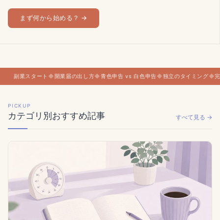
まず何から始める？ →
副業スタート
◆
開業届の出し方
◆
青色申告 vs 白色申告
◆
独立のタイミング
◆
PICKUP
カテゴリ別おすすめ記事
すべて見る →