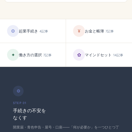
⚙
¥
起業手続き
お金と帳簿
4記事
7記事
✦
✿
働き方の選択
マインドセット
7記事
14記事
⚙
STEP 01
手続きの不安を
なくす
開業届・青色申告・屋号・口座——「何が必要か」を一つひとつ丁