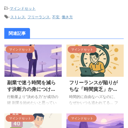
-
マインドセット
-
ストレス
,
フリーランス
,
不安
,
働き方
関連記事
マインドセット
マインドセット
副業で迷う時間を減ら
フリーランスが陥りが
す決断力の身につけ
ちな「時間貧乏」から
方、感性型のための行
抜け出す習慣
行動量より"決める力"が成功の
時間的に自由なハズなのに、
動加速術
鍵 副業を始めたいと思ってい
なぜかいつも追われてる… フ
るのに、なかなか最初の一歩
リーランスになった時、多く
が踏み出せない。そんな悩み
の人が期待するのは「時間の
マインドセット
マインドセット
を抱えている方は少なくあり
自由」です。満員電車に揺ら
ません。多くの人が「行動力
れることも、無意味な会議に