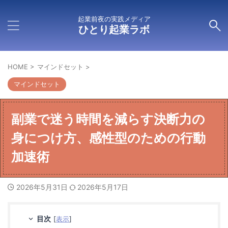
起業前夜の実践メディア
ひとり起業ラボ
HOME
>
マインドセット
>
マインドセット
副業で迷う時間を減らす決断力の
身につけ方、感性型のための行動
加速術
2026年5月31日
2026年5月17日
目次
[
表示
]