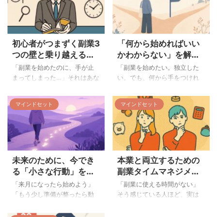
初心者がつまずく副業3
「何から始めればいい
つの壁と乗り越えるヒ
かわからない」を解消
ント
する3ステップ
「副業を始めたのに、手が止
「副業を始めたい。独立した
まってしまった…」それはあな
い。でも、何から手をつけれ
ただけではありません 副業ブ
ばいいかわからない」 こう感
ームが続く今、多くの人が
じている方は、決して少なく
マインドセット
マインドセット
「収入の柱を増やしたい」
ありません。むしろ、これが
「スキルアップしたい」と副
副業・起業準備における最初
業に挑戦しています。しか
の、そして最も大きな壁のひ
し、始めてみると思った以上
とつです。 情報はあふれてい
に難しく、途中で挫折してし
るのに、何が自分に必要なの
未来のために、今でき
本業と両立するための
まう人も少なくありません。
かわからない。調べれば調べ
実は、副業初心者がつまずく
るほど、やるべきことが増え
る「小さな行動」を重
副業タイムマネジメン
ポイントには共通のパターン
ていく気がする。そのうちに
ねよう
ト術
「来月になったら始めよう」
「副業に使える時間がない」
があります。これらの「壁」
「やっぱり自分には無理か
「もう少し準備が整ったら動
そう感じている人ほど、実は
を事前に知っておくことで、
も」と諦めてしまう。 そんな
こう」そう思いながら、気づ
タイムマネジメントで改善で
適切な対処法を準備でき、挫
経験、ありませんか？ この記
けば半年が過ぎていた。そん
きる余地があります。多くの