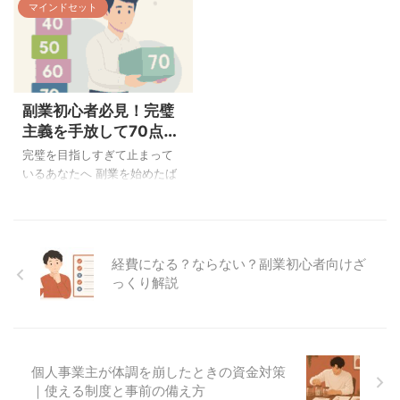
折を回避できる可能性が高ま
事では、「何から始めればい
マインドセット
な経験はありませんか？ 副業
人が副業を諦める理由は「時
ります。 今回は、ほとんどの
いかわからない」という状態
や起業の準備を「いつか」に
間不足」ですが、本当の問題
副業初心者がぶつかる「3つの
を抜け出すための3つのステッ
先送りにしてしまうとき、多
は時間がないことではなく、
壁」と、それらを乗り越える
プを、具体的にお伝えしま
くの場合は「どうせやるなら
限られた時間を効率的に活用
ための具体的 ...
す。難しい ...
完璧な状態で始めたい」とい
できていないことにありま
副業初心者必見！完璧
う気持ちや、「今の自分には
す。 現代のビジネスパーソン
まだ早い」という不安が背景
は、本業だけでなく家事や育
主義を手放して70点で
にあります。やる気はある。
児、プライベートな時間な
行動する勇気が成功の
完璧を目指しすぎて止まって
でも、何から手をつければい
ど、様々な責任を抱えながら
鍵
いるあなたへ 副業を始めたば
いかわからないまま、また今
日々を過ごしています。そん
かりの頃、あなたはこんな思
日も終わってしまった。 やら
な中で副業を始めようと思っ
いを抱いていませんか？「ち
なきゃとは思ってる。でも何
ても、「どこに時間を作れば
ゃんとしたものを出さなき
から手をつければいいのかわ
いいのか分からない」「疲れ
ゃ」「もう少し勉強してから
からなくて、結局また何もで
て集中できない」「やること
経費になる？ならない？副業初心者向けざ
始めよう」「失敗したら恥ず
きなかった。 大きな変化は
が多すぎて整理できない」と
っくり解説
かしい」 実は、多くの副業初
「完璧な準備 ...
いった悩みが立ちは ...
心者が同じような思いで足踏
みしています。特に感性が豊
かで、相手の気持ちを考える
ことができる人ほど、この傾
個人事業主が体調を崩したときの資金対策
向が強いのです。 でも、ちょ
｜使える制度と事前の備え方
っと立ち止まって考えてみて